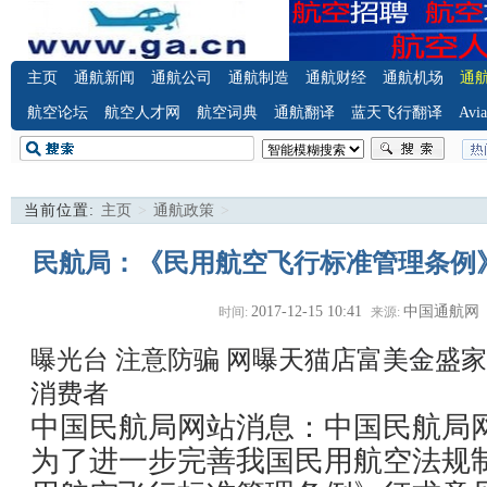
主页
通航新闻
通航公司
通航制造
通航财经
通航机场
通
航空论坛
航空人才网
航空词典
通航翻译
蓝天飞行翻译
Avia
当前位置:
主页
>
通航政策
>
民航局：《民用航空飞行标准管理条例
2017-12-15 10:41
中国通航网
时间:
来源:
曝光台 注意防骗
网曝天猫店富美金盛家
消费者
中国民航局网站消息：中国民航局网
为了进一步完善我国民用航空法规