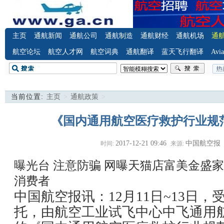
主页
通航新闻
通航公司
通航制造
通航财经
通航机场
通
航空论坛
航空人才网
航空词典
通航翻译
蓝天飞行翻译
Avia
当前位置:
主页
>
通航政策
>
《国内通用航空医疗救护行业规
2017-12-21 09:46
中国航空报
时间:
来源:
曝光台 注意防骗
网曝天猫店富美金盛家
消费者
中国航空报讯：12月11日~13日
托，由航空工业试飞中心中飞通用