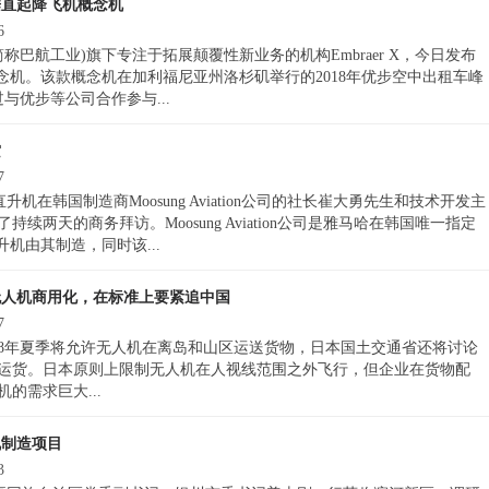
垂直起降飞机概念机
6
称巴航工业)旗下专注于拓展颠覆性新业务的机构Embraer X，今日发布
概念机。该款概念机在加利福尼亚州洛杉矶举行的2018年优步空中出租车峰
 X通过与优步等公司合作参与...
空
7
直升机在韩国制造商Moosung Aviation公司的社长崔大勇先生和技术开发主
两天的商务拜访。Moosung Aviation公司是雅马哈在韩国唯一指定
机由其制造，同时该...
无人机商用化，在标准上要紧追中国
7
018年夏季将允许无人机在离岛和山区运送货物，日本国土交通省还将讨论
人机运货。日本原则上限制无人机在人视线范围之外飞行，但企业在货物配
的需求巨大...
机制造项目
3