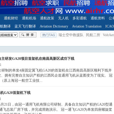
通航财经
通航机场
通航政策
无人机
多彩通航
通航资料
公
航翻译
蓝天飞行翻译
Aviation Dictionary
Aviation Translation
ICA
瑞士空中救援队
民航二所
VoltA
自主研发GA20项目首架机在南昌高新区成功下线
5
主研制的单发4座固定翼飞机GA20的首架机在江西南昌高新区顺利下线并
发、拥有完整自主知识产权的江西民企造通用飞机从蓝图变为了现实。 冠
（原上海冠一航空工业技...
机GA20首架机下线
1
 5月21日，由冠一通用飞机有限公司研制、具备自主知识产权的GA20型通
飞总装厂房下线，并完成滑跑演示。 冠一通飞GA20为单发四座螺旋桨