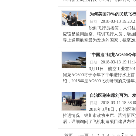
为何美国70%的民航飞
2018-03-13 19:20:2
日期：
说到飞行员摇篮，人们往
应该是通用航空。培训飞行人员，增加
界上通用航空最为发达的国家，截至2014年
“中国造”鲲龙AG600
2018-03-13 19:11:1
日期：
3月11日，航空工业在2
鲲龙AG600将于今年下半年进行水上
绍，2018年是AG600飞机研制的关键年。
自治区副主席刘可为、
2018-03-11 18:58:0
日期：
2018年3月8日，自
推进情况，银川市政协主席、滨河新区
后，详细询问了飞机制造项目建设内容、
7
首页
上一页
1
2
3
4
5
6
8
9