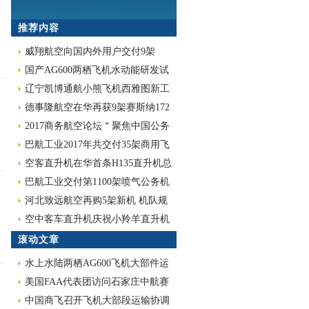
推荐内容
威翔航空向国内外用户交付9架
CTLS飞机
国产AG600两栖飞机水动能研发试
验获得成功
辽宁凯博通航小熊飞机西雅图新工
厂隆重开工
德事隆航空在华再获9架赛斯纳172
飞机订单
2017商务航空论坛＂聚焦中国公务
航空生存现状
巴航工业2017年共交付35架商用飞
机和24架公务
空客直升机在华首条H135直升机总
装线破土动工
巴航工业交付第1100架喷气公务机
河北致远航空再购5架新机 机队规
模将达18架
空中客车直升机庆祝小羚羊直升机
首飞50周年
滚动文章
水上水陆两栖AG600飞机大部件运
抵珠海
美国FAA代表团访问石家庄中航赛
斯纳飞机
中国商飞召开飞机大部段运输协调