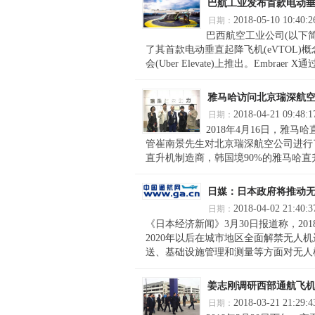
巴航工业发布首款电动
2018-05-10 10:40:2
日期：
巴西航空工业公司(以下简
了其首款电动垂直起降飞机(eVTOL)
会(Uber Elevate)上推出。Embraer
雅马哈访问北京瑞深航
2018-04-21 09:48:1
日期：
2018年4月16日，雅马哈
管崔南景先生对北京瑞深航空公司进行了持续
直升机制造商，韩国境90%的雅马哈直升
日媒：日本政府将推动
2018-04-02 21:40:3
日期：
《日本经济新闻》3月30日报道称，2
2020年以后在城市地区全面解禁无
送、基础设施管理和测量等方面对无人机
姜志刚调研西部通航飞
2018-03-21 21:29:4
日期：