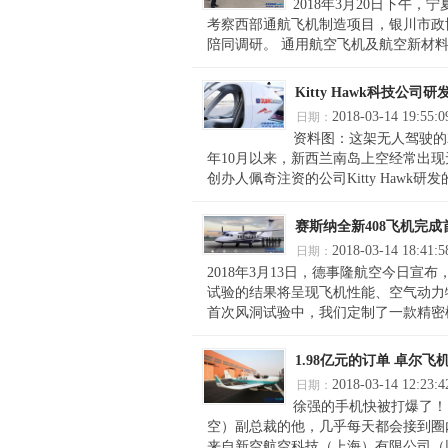
2018年3月20日下
考察西部通航飞机制造项目，银川市政
陪同调研。 通用航空飞机及航空新材料
Kitty Hawk科技公
2018-03-14 19:55:0
日期：
资料图：这架无人驾驶的
年10月以来，新西兰南岛上空经常出现
创办人佩奇注资的公司Kitty Hawk研
赛斯纳全新408飞机完成
2018-03-14 18:41:5
日期：
2018年3月13日，德事隆航空今日
试验的结果将呈现飞机性能、空气动力
首次风洞试验中，我们定制了一款精密模
1.98亿元的订单 卓尔
2018-03-14 12:23:4
日期：
徐强的手机快被打爆了！
空）副总裁的他，几乎每天都会接到圈内
来自新空航空科技（上海）有限公司（以