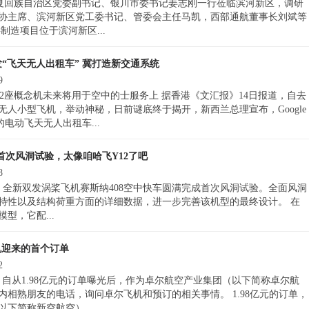
午，宁夏回族自治区党委副书记、银川市委书记姜志刚一行莅临滨河新区，调研
协主席、滨河新区党工委书记、管委会主任马凯，西部通航董事长刘斌等
制造项目位于滨河新区...
司研发“飞天无人出租车” 冀打造新交通系统
9
2座概念机未来将用于空中的士服务上 据香港《文汇报》14日报道，自去
无人小型飞机，举动神秘，日前谜底终于揭开，新西兰总理宣布，Google
发的电动飞天无人出租车...
首次风洞试验，太像咱哈飞Y12了吧
8
宣布，全新双发涡桨飞机赛斯纳408空中快车圆满完成首次风洞试验。全面风洞
特性以及结构荷重方面的详细数据，进一步完善该机型的最终设计。 在
型，它配...
飞机迎来的首个订单
2
 自从1.98亿元的订单曝光后，作为卓尔航空产业集团（以下简称卓尔航
相熟朋友的电话，询问卓尔飞机和预订的相关事情。 1.98亿元的订单，
下简称新空航空）。...