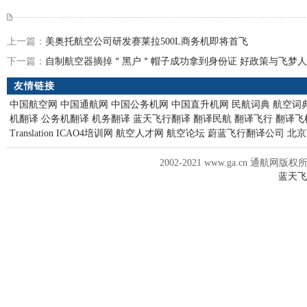
上一篇：
美奥托航空公司研发赛莱拉500L商务机即将首飞
下一篇：
自制航空器摘掉＂黑户＂帽子成功拿到身份证 好政策与飞梦人
友情链接
中国航空网
中国通航网
中国公务机网
中国直升机网
民航词典
航空词
机翻译
公务机翻译
机务翻译
蓝天飞行翻译
翻译民航
翻译飞行
翻译飞
Translation
ICAO4培训网
航空人才网
航空论坛
蔚蓝飞行翻译公司
北京
2002-2021 www.ga.cn 通航网版权
蓝天飞