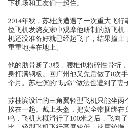
下机场和工友们一起住。
2014年秋，苏桂滨遭遇了一次重大飞
位飞机发烧友家中观摩他研制的新飞机
机还没准备好就已经起飞了，结果撞上
重重地摔在地上。
他的肋骨断了3根，腰椎也粉碎性骨折，
身打满钢板。回广州他又先后做了8次
个月。苏桂滨的“玩命”做法也遭到了妻
苏桂滨设计的三角翼轻型飞机只能坐两
挨在一起。戴上头盔，把安全带捆绑在
鸣，飞机大概滑行了100米之后，飞向
比，轻型飞机飞行高度较低，速度较慢，