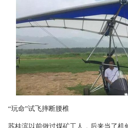
“玩命”试飞摔断腰椎
苏桂滨以前做过煤矿工人，后来当了机