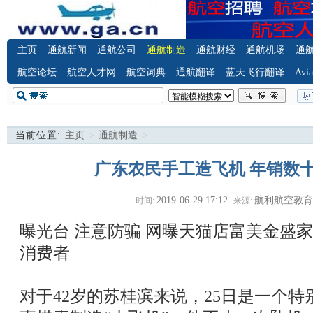
主页
通航新闻
通航公司
通航制造
通航财经
通航机场
通
航空论坛
航空人才网
航空词典
通航翻译
蓝天飞行翻译
Avia
当前位置:
主页
>
通航制造
>
广东农民手工造飞机 年销数
2019-06-29 17:12
航利航空教
时间:
来源:
曝光台 注意防骗
网曝天猫店富美金盛家
消费者
对于42岁的苏桂滨来说，25日是一个特