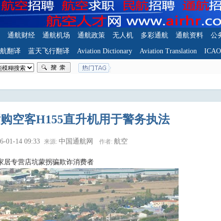
通航财经
通航机场
通航政策
无人机
多彩通航
通航资料
公
航翻译
蓝天飞行翻译
Aviation Dictionary
Aviation Translation
ICA
购空客H155直升机用于警务执法
6-01-14 09:33
中国通航网
航空
来源:
作者:
家居专营店坑蒙拐骗欺诈消费者