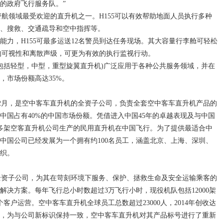
的政府飞行服务队。”
警航领域最受欢迎的直升机之一。H155可以有效帮助地面人员执行多种
、搜救、交通疏导和空中指挥等。
能力，H155可最多运送12名警员到达任务现场。其大容量行李舱可轻松
拟的可视性和离散声级，可更为有效的执行监视行动。
括轻型，中型，重型旋翼直升机)广泛应用于各种公共服务领域，并在
，市场份额高达35%。
12月，是空中客车直升机的全资子公司，负责全套空中客车直升机产品的
中国占有40%的中国市场份额。凭借进入中国45年的卓越表现及与中国
90多架空客直升机公司生产的民用直升机在中国飞行。为了提供最适合中
中国公司已经发展为一个拥有约100名员工，涵盖北京、上海、深圳、
织。
资子公司，为其在苛刻环境下服务、保护、拯救生命及安全运输乘客的
决方案。每年飞行总小时数超过3万飞行小时，现役机队包括12000架
0个客户运营。空中客车直升机全球员工总数超过23000人，2014年创收达
后，为与公司新标识保持一致，空中客车直升机对其产品标号进行了重新