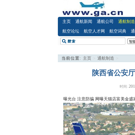
主页
通航新闻
通航公司
通航制造
航空论坛
航空人才网
航空词典
通
当前位置:
主页
>
通航制造
>
陕西省公安厅
201
时间:
曝光台 注意防骗
网曝天猫店富美金盛