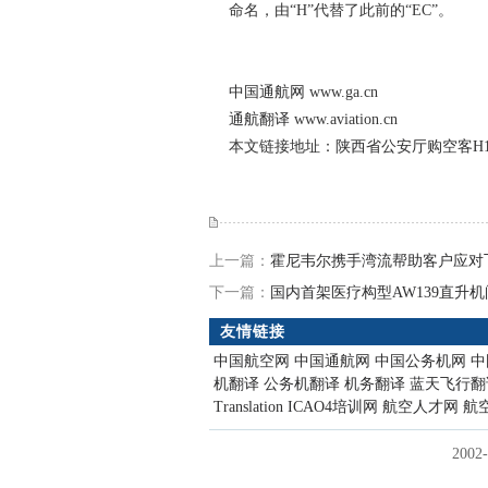
命名，由“H”代替了此前的“EC”。
中国通航网
www.ga.cn
通航翻译
www.aviation.cn
本文链接地址：
陕西省公安厅购空客H
上一篇：
霍尼韦尔携手湾流帮助客户应对
下一篇：
国内首架医疗构型AW139直升机
友情链接
中国航空网
中国通航网
中国公务机网
中
机翻译
公务机翻译
机务翻译
蓝天飞行翻
Translation
ICAO4培训网
航空人才网
航
200