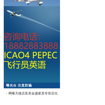
曝光台 注意防骗
网曝天猫店富美金盛家居专营店坑
蒙拐骗欺诈消费者