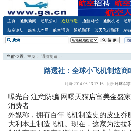
主页
通航新闻
通航公司
通航制造
通航财经
通航机场
通
航空论坛
航空人才网
航空词典
通航翻译
蓝天飞行翻译
Avia
当前位置:
主页
>
通航制造
>
路透社：全球小飞机制造商
2014-06-13 17:16
环球军
时间:
来源:
曝光台 注意防骗
网曝天猫店富美金盛家
消费者
外媒称，拥有百年飞机制造史的皮亚乔
大利本土制造飞机。现在，这家为法拉