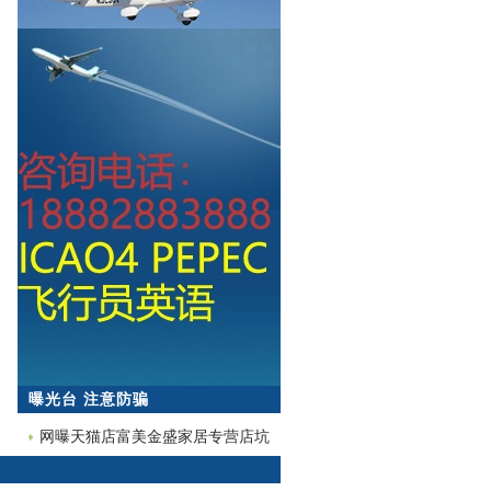
曝光台 注意防骗
网曝天猫店富美金盛家居专营店坑
蒙拐骗欺诈消费者