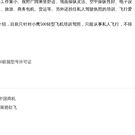
护工作量小、视野广阔乘坐舒适、地面操纵灵活、空中操纵性好、电子设
运、旅游、商务包机、货运等。另外还担任私人驾驶执照的培训、飞行爱
绍，目前只针对小鹰
500
轻型飞机培训驾照，只能从事私人飞行，不得
00获颁型号许可证
中国商机
机展翅欲飞