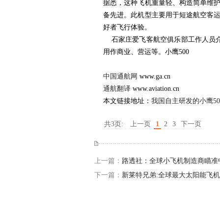
据悉，这种飞机重量轻、构造简单维
备先进。此机型主要用于短途航空客
好者飞行体验。
石家庄爱飞客航空俱乐部工作人员介
用作商业、营运等。小鹰
500
中国通航网
www.ga.cn
通航翻译
www.aviation.cn
本文链接地址：
我国自主研发的小鹰5
共3页:
上一页
1
2
3
下一页
上一篇：
路透社：全球小飞机制造商瞄准
下一篇：
新莱特兄弟:全球最大太阳能飞