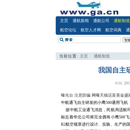
主页
通航新闻
通航公司
通航制造
航空论坛
航空人才网
航空词典
通
当前位置:
主页
>
通航制造
>
我国自主
201
时间:
曝光台 注意防骗
网曝天猫店富美金盛
中航通飞自主研发的
小鹰
500
通用飞机
据中航工业通飞消息，民航局适航司
标志着华北公司将完全拥有小鹰
500
飞
R2
航空规章进行设计、实验、生产的