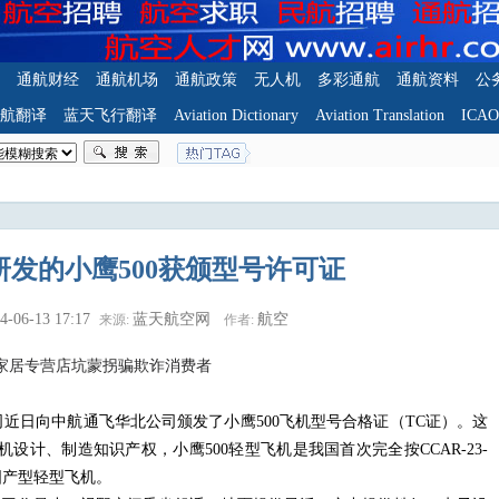
通航财经
通航机场
通航政策
无人机
多彩通航
通航资料
公
航翻译
蓝天飞行翻译
Aviation Dictionary
Aviation Translation
ICA
研发的小鹰500获颁型号许可证
4-06-13 17:17
蓝天航空网
航空
来源:
作者:
家居专营店坑蒙拐骗欺诈消费者
近日向中航通飞华北公司颁发了小鹰
500
飞机型号合格证（
TC
证）。这
机设计、制造知识产权，小鹰
500
轻型飞机是我国首次完全按
CCAR-23-
国产型轻型飞机。