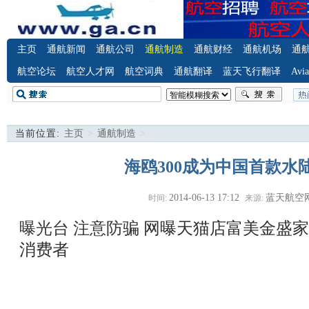
主页
通航新闻
通航公司
通航制造
通航财经
通航机场
通
航空论坛
航空人才网
航空词典
通航翻译
蓝天飞行翻译
Avia
当前位置:
主页
>
通航制造
>
海鸥300成为中国首款水
2014-06-13 17:12
蓝天航空
时间:
来源:
曝光台 注意防骗
网曝天猫店富美金盛家
消费者