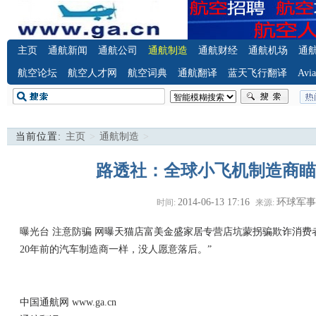
主页
通航新闻
通航公司
通航制造
通航财经
通航机场
通
航空论坛
航空人才网
航空词典
通航翻译
蓝天飞行翻译
Avia
当前位置:
主页
>
通航制造
>
路透社：全球小飞机制造商瞄准
2014-06-13 17:16
环球军
时间:
来源:
曝光台 注意防骗
网曝天猫店富美金盛家居专营店坑蒙拐骗欺诈消费
20
年前的汽车制造商一样，没人愿意落后。
”
中国通航网
www.ga.cn