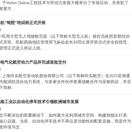
College）于Walter Dalton工程技术与劳动力发展大楼举办了专场活动，并表彰了
展方...
机“驾照”培训班正式开班
9
全国首个民用大型无人驾驶航空器（以下简称大型无人机）操控员执照首期培训
式开班。民航西南地区管理局飞标处处长刘羽出席开班仪式并全程指导。
理正式进入持证上岗、...
的电气化航空动力产品并完成首批交付
2
海。 今日，上海尚实航空发动机股份有限公司（以下简称尚实航空）在2025亚洲通
性能涡轮混合动力系统，与多家合作伙伴签署战略合作与采购协议，并且
简称...
地格工业以自动化停车技术引领欧洲城市发展
4
念不断深化的双重驱动下，如何最大化利用城市空间、构建智能出行系
核心议题。当前，自动化停车技术不再仅是功能性的配套设施，而是作为
环境与交...