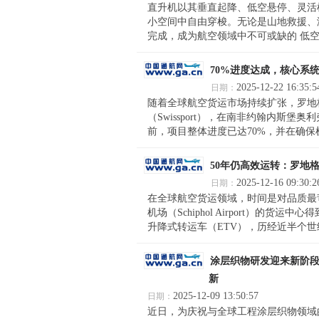
直升机以其垂直起降、低空悬停、灵活
小空间中自由穿梭。无论是山地救援、
完成，成为航空领域中不可或缺的 低空多
70%进度达成，核心系统
2025-12-22 16:35:5
日期：
随着全球航空货运市场持续扩张，罗地
（Swissport），在南非约翰内斯
前，项目整体进度已达70%，并在确保机
50年仍高效运转：罗地
2025-12-16 09:30:2
日期：
在全球航空货运领域，时间是对品质最
机场（Schiphol Airport）的
升降式转运车（ETV），历经近半个世纪
涂层织物研发迎来新阶
新
2025-12-09 13:50:57
日期：
近日，为庆祝与全球工程涂层织物领域的先