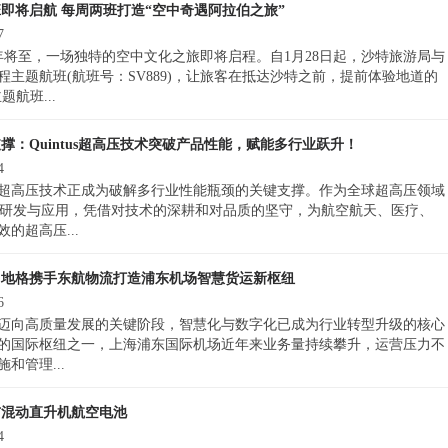
班即将启航 每周两班打造“空中奇遇阿拉伯之旅”
7
京 农历新年将至，一场独特的空中文化之旅即将启程。自1月28日起，沙特旅游局与
主题航班(航班号：SV889)，让旅客在抵达沙特之前，提前体验地道的
题航班...
撑：Quintus超高压技术突破产品性能，赋能多行业跃升！
4
超高压技术正成为破解多行业性能瓶颈的关键支撑。作为全球超高压领域
技术的研发与应用，凭借对技术的深耕和对品质的坚守，为航空航天、医疗、
的超高压...
罗地格携手东航物流打造浦东机场智慧货运新枢纽
6
迈向高质量发展的关键阶段，智慧化与数字化已成为行业转型升级的核心
的国际枢纽之一，上海浦东国际机场近年来业务量持续攀升，运营压力不
和管理...
布混动直升机航空电池
4