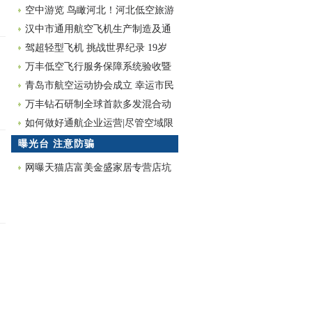
融资，开启无人机行业整合大潮
空中游览 鸟瞰河北！河北低空旅游
再添新彩！
汉中市通用航空飞机生产制造及通
航服务项目招商
驾超轻型飞机 挑战世界纪录 19岁
少女拟独飞绕地球
万丰低空飞行服务保障系统验收暨
专家评审会召开
青岛市航空运动协会成立 幸运市民
体验蓝天翱翔
万丰钻石研制全球首款多发混合动
力飞机成功首飞
如何做好通航企业运营|尽管空域限
制广受争议 但现实却没有几家公司
曝光台 注意防骗
因其倒闭
网曝天猫店富美金盛家居专营店坑
蒙拐骗欺诈消费者