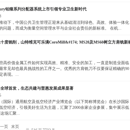
xury铂臻系列分配器系统上市引领专业卫生新时代
8
推动下，中国公共卫生管理正迎来从基础清洁到绿色、高效、体验一体化
问题，而成为衡量空间管理水平与企业社会责任的新标准。 在机...
铣削，山特维克可乐满CoroMill&#174; MS20及MS60树立方肩铣新
些高价值金属工件如何实现高效、精准、安全的加工，一直是制造业面临
最常见却也最具挑战性的工序之一。优秀的方肩铣刀不仅要保证精确的90
表现。...
目全球首发，生态共建与普惠发展成果显著
5
25湖南（国际）通用航空及低空经济产业博览会（以下简称博览会）在长沙国际
低空经济，引领美好生活为主题，汇聚了2000余家企业参展，集中展示低
场汇聚...
一页
末页