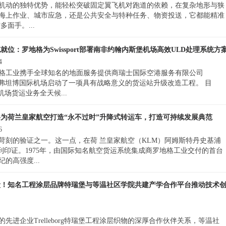
机动的独特优势，能轻松突破固定翼飞机对跑道的依赖，在复杂地形与狭
海上作业、城市应急，还是公共安全与特种任务、物资投送，它都能精准
面手。...
就位：罗地格为Swissport部署南非约翰内斯堡机场高效ULD处理系统方
4
格工业携手全球知名的地面服务提供商瑞士国际空港服务有限公司
堡奥利弗坦博国际机场启动了一项具有战略意义的货运站升级改造工程。 目
场货运业务全天候...
格为荷兰皇家航空打造“永不过时”升降式转运车，打造可持续发展典范
6
苛刻的验证之一。这一点，在荷 兰皇家航空（KLM）阿姆斯特丹史基浦
货运中心得到印证。1975年，由国际知名航空货运系统集成商罗地格工业交付的首台
的高强度...
段！知名工程涂层品牌特瑞堡与等温社区学院共建产学合作平台推动技术
进企业Trelleborg特瑞堡工程涂层织物的深厚合作伙伴关系，等温社