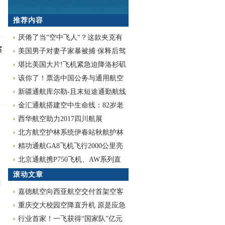
推荐内容
厌倦了当“空中飞人“？这款夹克有
案
二十五个功
美国男子对妻子家暴被捕 保释后驾
飞机撞自家
堪比美国大片!飞机紧急迫降洛杉矶
高速公路
该你了！票选中国公务与通用航空
年度10大新闻
新疆通航库尔勒-且末短途通勤航线
成功首航
金汇通航搭建空中生命线：82岁老
革命空中紧急
西华航空助力2017四川航展
北方航空护林系统伊春站秋航护林
飞机全部就位
精功通航GA8飞机飞行2000公里亮
相首届四川航
北京通航携P750飞机、AW系列直
升机亮相北京航
滚动文章
创
嘉德航空向西亚航空交付首架空客
H125直升机
重庆交大校园空降直升机 原是应急
飞降演练
行业首家！一飞获得“国家队”亿元