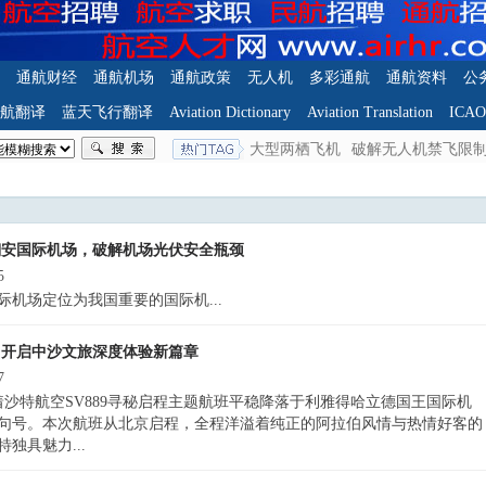
通航财经
通航机场
通航政策
无人机
多彩通航
通航资料
公
航翻译
蓝天飞行翻译
Aviation Dictionary
Aviation Translation
ICA
大型两栖飞机
破解无人机禁飞限
翔安国际机场，破解机场光伏安全瓶颈
5
机场定位为我国重要的国际机...
，开启中沙文旅深度体验新篇章
7
随着沙特航空SV889寻秘启程主题航班平稳降落于利雅得哈立德国王国际机
句号。本次航班从北京启程，全程洋溢着纯正的阿拉伯风情与热情好客的
独具魅力...