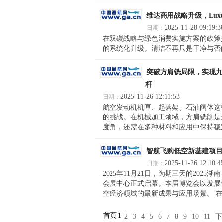
维达商用战略升级，Lu
2025-11-28 09:19:3
日期：
在双碳战略与绿色消费实施方案的政策
的系统化升级。清洁不再只是干净与否的
突破方肩铣局限，实现九十度
杆
2025-11-26 12:11:53
日期：
航空发动机机匣、起落架、石油阀体这
的挑战。在机械加工领域，方肩铣削是
度角，还需在多种材料和应用中保持稳定
智航飞购低空新基建项
2025-11-26 12:10:4
日期：
2025年11月21日，为期三天的20
会展中心正式启幕。本届博览会以发展
空经济领域的最新成果与应用场景。 在这
首页
1
2
3
4
5
6
7
8
9
10
11
下