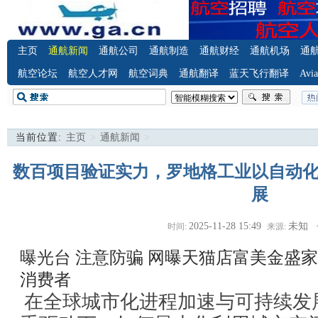
主页
通航新闻
通航公司
通航制造
通航财经
通航机场
通
航空论坛
航空人才网
航空词典
通航翻译
蓝天飞行翻译
Avia
当前位置:
主页
>
通航新闻
>
数百项目验证实力，罗地格工业以自动
展
2025-11-28 15:49
未知
时间:
来源:
曝光台 注意防骗
网曝天猫店富美金盛家
消费者
在全球城市化进程加速与可持续发