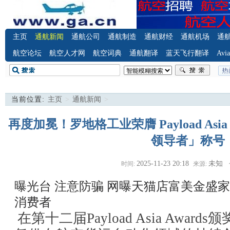
主页
通航新闻
通航公司
通航制造
通航财经
通航机场
通
航空论坛
航空人才网
航空词典
通航翻译
蓝天飞行翻译
Avia
当前位置:
主页
>
通航新闻
>
再度加冕！罗地格工业荣膺 Payload Asi
领导者」称号
2025-11-23 20:18
未知
时间:
来源:
曝光台 注意防骗
网曝天猫店富美金盛家
消费者
在第十二届Payload Asia Awa