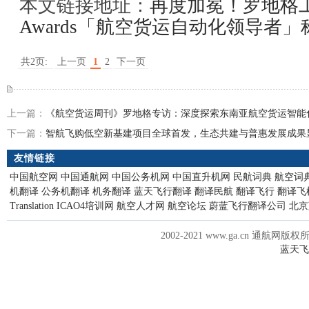
本文链接地址：
再度加冕！罗地格工业荣膺
Awards「航空货运自动化领导者」
共2页:
上一页
1
2
下一页
上一篇：
《航空货运周刊》罗地格专访：深度探索东南亚航空货运智能
下一篇：
智航飞购低空新基建项目全球首发，生态共建与普惠发展成果
友情链接
中国航空网
中国通航网
中国公务机网
中国直升机网
民航词典
航空词
机翻译
公务机翻译
机务翻译
蓝天飞行翻译
翻译民航
翻译飞行
翻译飞
Translation
ICAO4培训网
航空人才网
航空论坛
蔚蓝飞行翻译公司
北京
2002-2021 www.ga.cn 通航网版权
蓝天飞