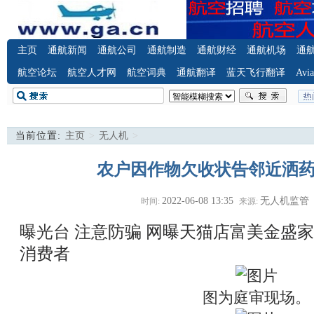
主页
通航新闻
通航公司
通航制造
通航财经
通航机场
通
航空论坛
航空人才网
航空词典
通航翻译
蓝天飞行翻译
Avia
当前位置:
主页
>
无人机
>
农户因作物欠收状告邻近洒
2022-06-08 13:35
无人机监管
时间:
来源:
曝光台 注意防骗
网曝天猫店富美金盛家
消费者
图为庭审现场。