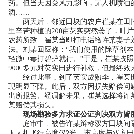
药。但当天因受风力影响，无人机喷洒
洒……
两天后，邻近田块的农户崔某在田间
里辛苦种植的200亩芡实突然蔫了，叶
农药所致。崔某当即打电话给许某妻子
法。刘某回应称：“我们使用的除草剂
轻微中毒打碧护就行。”于是，崔某按
9000多元对芡实田进行补救，但最终效
经过此事，到了芡实成熟季，崔某田
现明显下降。此后，双方因损失赔偿问
出所报警。经调解未果，崔某选择将许
某赔偿其损失。
现场勘验多方求证公证判决双方皆
庭审中，被告许某辩称双方田块间隔
无人机飞行高度仅2米，该高度与双方