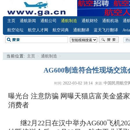
主页
通航新闻
通航公司
通航制造
通航财经
通航机场
通
航空论坛
航空人才网
航空词典
通航翻译
蓝天飞行翻译
Avia
当前位置:
主页
>
通航制造
>
AG600制造符合性现场交
2022-03-02 18:14
中国民用航空
时间:
来源:
曝光台 注意防骗
网曝天猫店富美金盛家
消费者
继2月22日在汉中举办AG600飞机2