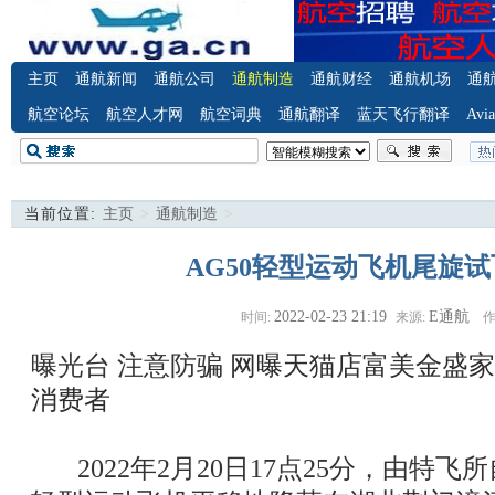
主页
通航新闻
通航公司
通航制造
通航财经
通航机场
通
航空论坛
航空人才网
航空词典
通航翻译
蓝天飞行翻译
Avia
当前位置:
主页
>
通航制造
>
AG50轻型运动飞机尾旋
2022-02-23 21:19
E通航
时间:
来源:
作
曝光台 注意防骗
网曝天猫店富美金盛家
消费者
2022年2月20日17点25分，由特飞所