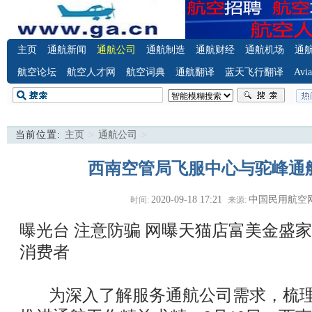
主页
通航新闻
通航公司
通航制造
通航财经
通航机场
通
航空论坛
航空人才网
航空词典
通航翻译
蓝天飞行翻译
Avia
当前位置:
主页
>
通航公司
>
西南空管局飞服中心与驼峰通
2020-09-18 17:21
中国民用航空
时间:
来源:
曝光台 注意防骗
网曝天猫店富美金盛家
消费者
为深入了解服务通航公司需求，梳理