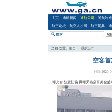
主页
通航新闻
通航公司
通航制造
航空论坛
航空人才网
航空词典
通
当前位置:
主页
>
通航公司
>
空客首次
2020-0
时间:
曝光台 注意防骗
网曝天猫店富美金盛