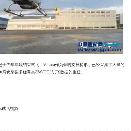
a已于去年年底结束试飞，Vahana作为倾转旋翼构形，已经采集了大量的
rbus肩负采集多旋翼类型eVTOL试飞数据的重任。
bus试飞视频