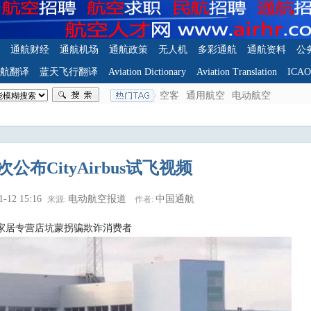
通航财经
通航机场
通航政策
无人机
多彩通航
通航资料
公
航翻译
蓝天飞行翻译
Aviation Dictionary
Aviation Translation
ICA
空客
通用航空
电动航空
公布CityAirbus试飞视频
1-12 15:16
电动航空报道
中国通航
来源:
作者:
家居专营店坑蒙拐骗欺诈消费者