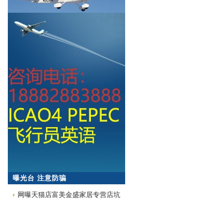
曝光台 注意防骗
网曝天猫店富美金盛家居专营店坑
蒙拐骗欺诈消费者