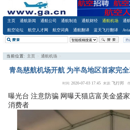
主页
通航新闻
通航公司
通航制造
通航财经
通航机场
通
航空论坛
航空人才网
航空词典
通航翻译
蓝天飞行翻译
Avia
当前位置:
主页
>
通航机场
>
青岛慈航机场开航 为半岛地区首家完全
2020-07-03 17:45
飞行邦
时间:
来源:
作
曝光台 注意防骗
网曝天猫店富美金盛家
消费者