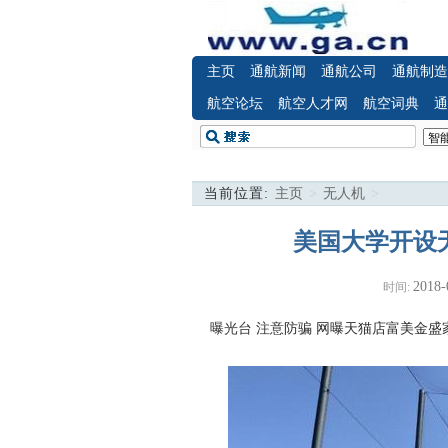
主页
通航新闻
通航公司
通航制造
航空论坛
航空人才网
航空词典
通
当前位置:
主页
>
无人机
>
美国大学开设
2018-
时间:
曝光台 注意防骗
网曝天猫店富美金盛