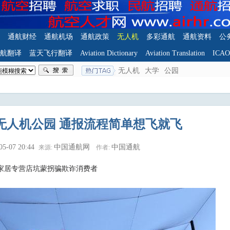
通航财经
通航机场
通航政策
无人机
多彩通航
通航资料
公
航翻译
蓝天飞行翻译
Aviation Dictionary
Aviation Translation
ICA
无人机
大学
公园
无人机公园 通报流程简单想飞就飞
05-07 20:44
中国通航网
中国通航
来源:
作者:
家居专营店坑蒙拐骗欺诈消费者