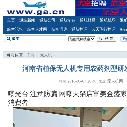
主页
通航新闻
通航公司
通航制造
通航财经
通航机场
通
航空论坛
航空人才网
航空词典
通航翻译
蓝天飞行翻译
Avia
当前位置:
主页
>
无人机
>
河南省植保无人机专用农药剂型研
2018-05-07 20:40
无人机网
时间:
来源:
曝光台 注意防骗
网曝天猫店富美金盛家
消费者