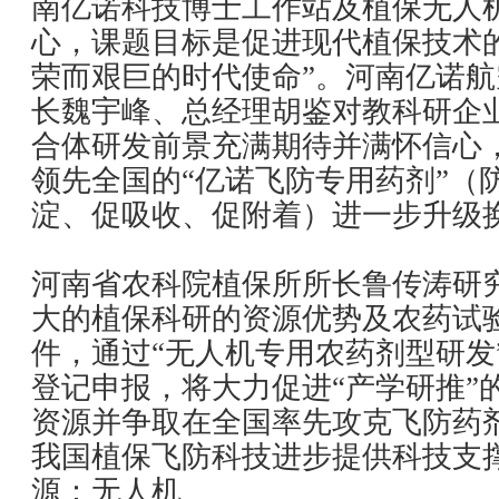
南亿诺科技博士工作站及植保无人
心，课题目标是促进现代植保技术
荣而艰巨的时代使命”。河南亿诺
长魏宇峰、总经理胡鉴对教科研企业
合体研发前景充满期待并满怀信心
领先全国的“亿诺飞防专用药剂”（
淀、促吸收、促附着）进一步升级
河南省农科院植保所所长鲁传涛研
大的植保科研的资源优势及农药试
件，通过“无人机专用农药剂型研发
登记申报，将大力促进“产学研推”
资源并争取在全国率先攻克飞防药
我国植保飞防科技进步提供科技支
源：
无人机