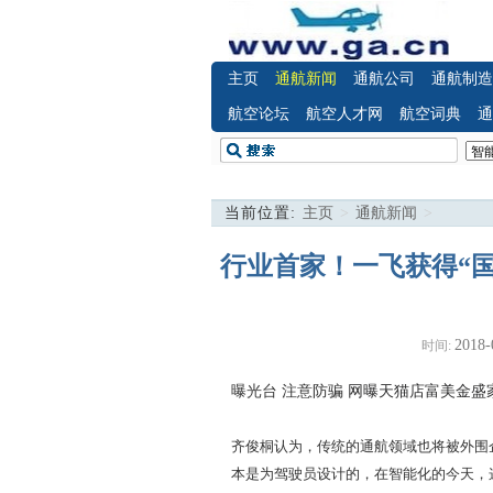
主页
通航新闻
通航公司
通航制造
航空论坛
航空人才网
航空词典
通
当前位置:
主页
>
通航新闻
>
行业首家！一飞获得“
2018-
时间:
曝光台 注意防骗
网曝天猫店富美金盛
齐俊桐认为，传统的通航领域也将被外围企
本是为驾驶员设计的，在智能化的今天，