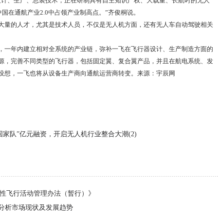
设计、生产、总装技术，正在研制具有自主知识产权、大载重、长航时的无人
中国在通航产业2.0中占领产业制高点。”齐俊桐说。
大量的人才，尤其是技术人员，不仅是无人机方面，还有无人车自动驾驶相关
，一年内建立相对全系统的产业链，弥补一飞在飞行器设计、生产制造方面的
源，完善不同类型的飞行器，包括固定翼、复合翼产品，并且在航电系统、发
设想，一飞也将从设备生产商向通航运营商转变。来源：
宇辰网
国家队”亿元融资，开启无人机行业整合大潮(2)
营性飞行活动管理办法（暂行）》
分析市场现状及发展趋势