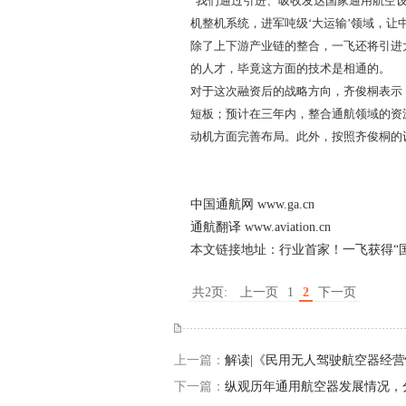
“我们通过引进、吸收发达国家通用航空
机整机系统，进军吨级‘大运输’领域，让
除了上下游产业链的整合，一飞还将引进
的人才，毕竟这方面的技术是相通的。
对于这次融资后的战略方向，齐俊桐表示
短板；预计在三年内，整合通航领域的资
动机方面完善布局。此外，按照齐俊桐的
中国通航网
www.ga.cn
通航翻译
www.aviation.cn
本文链接地址：
行业首家！一飞获得“
共2页:
上一页
1
2
下一页
上一篇：
解读|《民用无人驾驶航空器经
下一篇：
纵观历年通用航空器发展情况，