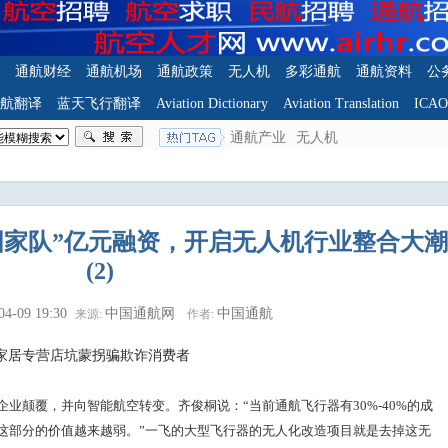
通航财经
通航机场
通航政策
无人机
多彩通航
通航资料
公
航翻译
蓝天飞行翻译
Aviation Dictionary
Aviation Translation
ICA
通航产业
无人机
国家队”亿元融资，开启无人机行业整合大潮
(2)
04-09 19:30
中国通航网
中国通航
来源:
作者:
家居专营店坑蒙拐骗欺诈消费者
业颠覆，并向智能航空转变。齐俊桐说：“当前通航飞行器有30%-40%的成
这部分的价值越来越弱。”一飞的大型飞行器的无人化改造项目就是去掉这无