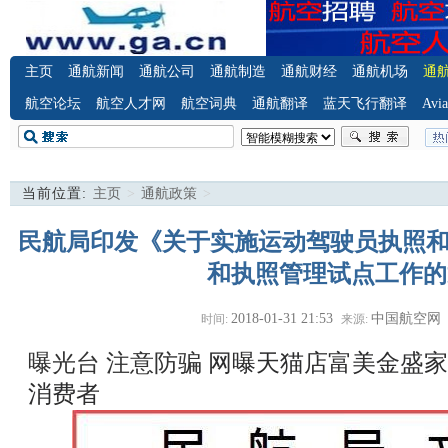
主页
通航新闻
通航公司
通航制造
通航财经
通航机场
通
航空论坛
航空人才网
航空词典
通航翻译
蓝天飞行翻译
Avia
当前位置:
主页
>
通航政策
>
民航局印发《关于实施运动驾驶员执照
和执照管理试点工作的
2018-01-31 21:53
中国航空网
时间:
来源:
曝光台 注意防骗
网曝天猫店富美金盛家
消费者