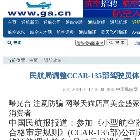
主页
通航新闻
通航公司
通航制造
通航财经
通航机场
通
航空论坛
航空人才网
航空词典
通航翻译
蓝天飞行翻译
Avia
当前位置:
主页
>
通航政策
>
民航局调整CCAR-135部驾驶
2018-01-12 10:00
中国民航网
时间:
来源:
曝光台 注意防骗
网曝天猫店富美金盛家
消费者
中国民航报报道：参加《小型航空
合格审定规则》(CCAR-135部)