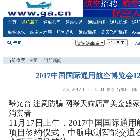
主页
通航新闻
通航公司
通航制造
通航财经
通航机场
通
航空论坛
航空人才网
航空词典
通航翻译
蓝天飞行翻译
Avia
当前位置:
主页
>
通航新闻
>
2017中国国际通用航空博览会
2017-11-21 15:08
石家庄日报
时间:
来源:
曝光台 注意防骗
网曝天猫店富美金盛家
消费者
11月17日上午，2017中国国际通
项目签约仪式，中航电测智能交通石