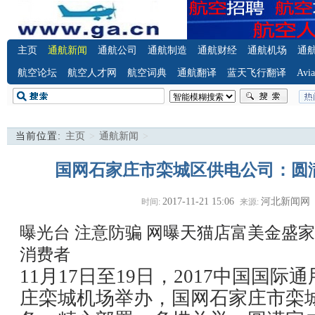
主页
通航新闻
通航公司
通航制造
通航财经
通航机场
通
航空论坛
航空人才网
航空词典
通航翻译
蓝天飞行翻译
Avia
当前位置:
主页
>
通航新闻
>
国网石家庄市栾城区供电公司：圆
2017-11-21 15:06
河北新闻网
时间:
来源:
曝光台 注意防骗
网曝天猫店富美金盛家
消费者
11月17日至19日，2017中国国
庄栾城机场举办，国网石家庄市栾