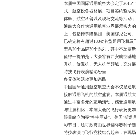
本届中国国际通用航空大会定于2015
式、航空设备器材展、项目签约暨成果
体验、航空科普以及现场交流等活动；
通航大会作为通用航空业界展示实力的
上，包括德事隆集团、美国穆尼公司、
已确定将有超过100架各型通用飞机及
型共20个品牌30个系列，其中不乏
值得一提的是，大会将有西安航空基地
升机、旋翼机、无人机等领域，充分展
特技飞行表演精彩纷呈
多元体验活动更加亲民
中国国际通用航空航空大会不仅是通航
接触通用飞机的航空盛宴。本届通航大
通过丰富多元的互动活动，感受通用航
与往届相比，本届大会的飞行表扬更加
眼目睹立陶宛“空中匪徒”、美国“斯
彩节目，还可欣赏由世界锦标赛种子选
特技表演与飞行竞技结合起来，在现场