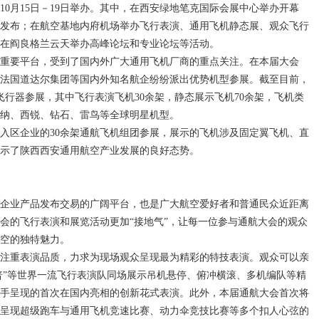
年10月15日－19日举办。其中，在西安绿地笔克国际会展中心举办开幕
发布；在航空基地内府机场举办飞行表演、通用飞机静态展、观众飞行
在阎良格兰云天举办高峰论坛和专业论坛等活动。
重要平台，受到了国内外广大通用飞机厂商的重点关注。在本届大会
法国道达尔集团等国内外知名航企纷纷派出优势机型参展。截至目前，
飞行器参展，其中飞行表演飞机30余架，静态展示飞机70余架，飞机类
塞斯纳、西锐、钻石、雷鸟等全球明星机型。
入区企业的30余架通航飞机组团参展，展示的飞机涉及固定翼飞机、直
示了陕西西安通用航空产业发展的良好态势。
企业产品发布交易的广阔平台，也是广大航空爱好者和普通民众近距离
会的飞行表演和展览活动更加“接地气”，让每一位参与通航大会的观众
空的独特魅力。
注重表演品质，力求为现场观众呈现最为精彩的特技表演。观众可以亲
盖普”等世界一流飞行表演队同场展示吊机悬停、俯冲横滚、多机编队等精
手呈现的首次在国内亮相的创新花式表演。此外，本届通航大会首次将
呈现超级跑车与通用飞机竞速比赛、动力伞竞技比赛等多个扣人心弦的