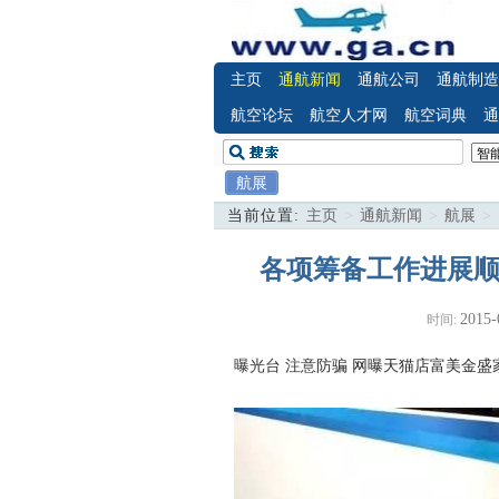
主页
通航新闻
通航公司
通航制造
航空论坛
航空人才网
航空词典
通
航展
当前位置:
主页
>
通航新闻
>
航展
>
各项筹备工作进展顺利
2015-
时间:
曝光台 注意防骗
网曝天猫店富美金盛