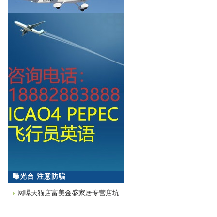
曝光台 注意防骗
网曝天猫店富美金盛家居专营店坑
蒙拐骗欺诈消费者