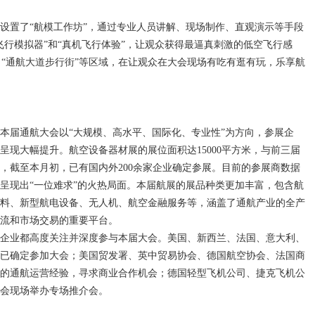
设置了“航模工作坊”，通过专业人员讲解、现场制作、直观演示等手段
飞行模拟器”和“真机飞行体验”，让观众获得最逼真刺激的低空飞行感
、“通航大道步行街”等区域，在让观众在大会现场有吃有逛有玩，乐享航
本届通航大会以“大规模、高水平、国际化、专业性”为方向，参展企
呈现大幅提升。航空设备器材展的展位面积达15000平方米，与前三届
米，截至本月初，已有国内外200余家企业确定参展。目前的参展商数据
呈现出“一位难求”的火热局面。本届航展的展品种类更加丰富，包含航
料、新型航电设备、无人机、航空金融服务等，涵盖了通航产业的全产
流和市场交易的重要平台。
企业都高度关注并深度参与本届大会。美国、新西兰、法国、意大利、
团已确定参加大会；美国贸发署、英中贸易协会、德国航空协会、法国商
的通航运营经验，寻求商业合作机会；德国轻型飞机公司、捷克飞机公
会现场举办专场推介会。