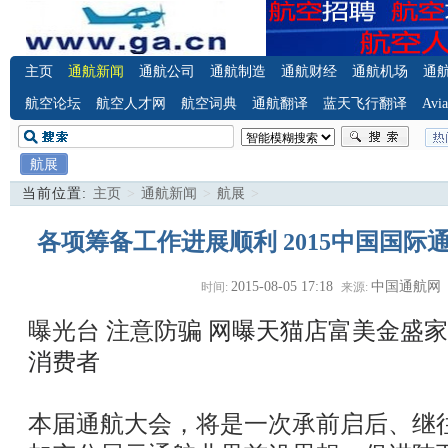
主页
通航新闻
通航公司
通航制造
通航财经
通航机场
通
航空论坛
航空人才网
航空词典
通航翻译
蓝天飞行翻译
Avia
航展
当前位置:
主页
>
通航新闻
>
航展
>
各项筹备工作进展顺利 2015中国国际通
2015-08-05 17:18
中国通航网
时间:
来源:
曝光台 注意防骗
网曝天猫店富美金盛家
消费者
本届通航大会，将是一次承前启后、继