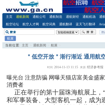
主页
通航新闻
通航公司
通航制造
通航财经
通航机场
通
航空论坛
航空人才网
航空词典
通航翻译
蓝天飞行翻译
Avia
航展
当前位置:
主页
>
通航新闻
>
航展
>
＂低空开放＂渐行渐近 通用航
2014-11-13 11:15
经济参考报
时间:
来源:
曝光台 注意防骗
网曝天猫店富美金盛家
消费者
正在举行的第十届珠海航展上，“
和军事装备、大型客机一起，成为