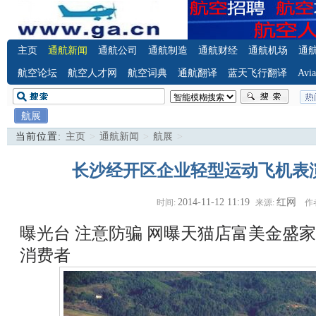
主页
通航新闻
通航公司
通航制造
通航财经
通航机场
通
航空论坛
航空人才网
航空词典
通航翻译
蓝天飞行翻译
Avia
航展
当前位置:
主页
>
通航新闻
>
航展
>
长沙经开区企业轻型运动飞机表
2014-11-12 11:19
红网
时间:
来源:
作
曝光台 注意防骗
网曝天猫店富美金盛家
消费者