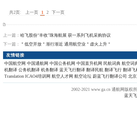
共2页:
上一页
1
2
下一页
上一篇：
哈飞股份“丰收”珠海航展 获一系列飞机采购协议
下一篇：
＂低空开放＂渐行渐近 通用航空业＂虚火上升＂
友情链接
中国航空网
中国通航网
中国公务机网
中国直升机网
民航词典
航空词
机翻译
公务机翻译
机务翻译
蓝天飞行翻译
翻译民航
翻译飞行
翻译飞
Translation
ICAO4培训网
航空人才网
航空论坛
蔚蓝飞行翻译公司
北京
2002-2021 www.ga.cn 通航网版权
蓝天飞