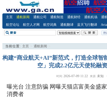
主页
通航新闻
通航公司
通航制造
通航财经
通航机场
通
航空论坛
航空人才网
航空词典
通航翻译
蓝天飞行翻译
Avia
当前位置:
主页
>
通航新闻
>
构建“商业航天+AI”新范式，打造全球
空」完成2.2亿元天使轮融资
2026-07-09 11:22
未知
时间:
来源:
曝光台 注意防骗
网曝天猫店富美金盛家
消费者