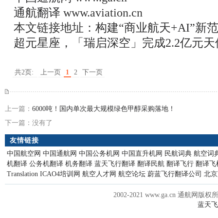
通航翻译
www.aviation.cn
本文链接地址：
构建“商业航天+AI”
超元星座，「瑞启深空」完成2.2亿元天
共2页:
上一页
1
2
下一页
上一篇：
6000吨！国内单次最大规模绿色甲醇采购落地！
下一篇：没有了
友情链接
中国航空网
中国通航网
中国公务机网
中国直升机网
民航词典
航空词
机翻译
公务机翻译
机务翻译
蓝天飞行翻译
翻译民航
翻译飞行
翻译飞
Translation
ICAO4培训网
航空人才网
航空论坛
蔚蓝飞行翻译公司
北京
2002-2021 www.ga.cn 通航网版权
蓝天飞