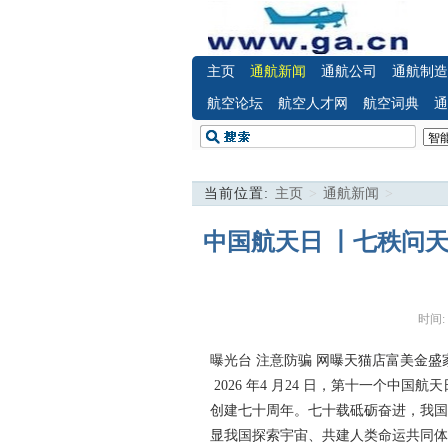
主页
通航新闻
通航公司
通航制造
航空论坛
航空人才网
航空词典
通
当前位置:
主页
>
通航新闻
>
中国航天日 丨七秩问天
时间:
曝光台 注意防骗
网曝天猫店富美金盛
2026 年4 月24 日，第十一个中
创建七十周年。七十载砥砺奋进，我国
显我国探索宇宙、共建人类命运共同体