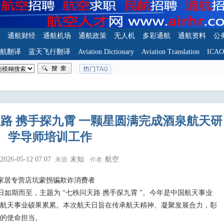
通航财经
通航机场
通航政策
无人机
多彩通航
通航资料
公
航翻译
蓝天飞行翻译
Aviation Dictionary
Aviation Translation
ICA
路 携手探九霄 一颗星圆满完成酒泉航天研
学导师培训工作
2026-05-12 07:07
未知
航空
来源:
作者:
家居专营店坑蒙拐骗欺诈消费者
国航天日如期而至，主题为 “七秩问天路 携手探九霄 ”。今年是中国航天事业
航天事业硕果累累。本次航天日旨在传承航天精神、凝聚发展合力，彰
的使命担当。