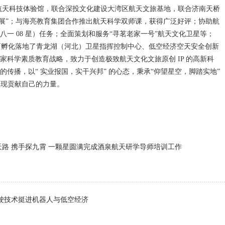
”航天科技体验馆，联合深投文化建设大湾区航天文旅基地，联合济南天桥
术展”；与海亮教育集团合作推出航天科学双师课，获得广泛好评；协助航
一 08 星）任务；全面策划和服务“寻茗老家一号”航天文化卫星等；
培育孵化落地了青龙湖（河北）卫星指挥控制中心、低空经济空天安全创新
家科学素质教育战略，致力于创造极致航天文化文旅原创 IP 的高新科
传播，以“ 实业报国，实干兴邦” 的心态，秉承“仰望星空，
脚踏实地”
的实现贡献自己的力量。
天路 携手探九霄 一颗星圆满完成酒泉航天研学导师培训工作
驾驶技术挺进机器人与低空经济