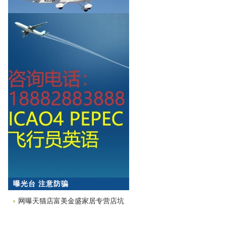
曝光台 注意防骗
网曝天猫店富美金盛家居专营店坑
蒙拐骗欺诈消费者