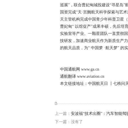
巡展”，联
合曹妃甸城投建设“寻星岛
国资完成“天·宫阙航天科学探索与艺
天主管机构完成中国青少年科普卫星（八
曹妃甸“ 以馆促产”成果丰硕，先后
实验室等产业。一颗星团队一直贯彻国
技研发，加速商业航天作为新质生产力的
的航天品质，为“ 中国梦 ·航天梦” 
中国通航网
www.ga.cn
通航翻译
www.aviation.cn
本文链接地址：
中国航天日 丨七秩问
上一篇：
安波福“技术出圈”：汽车智能
下一篇：没有了