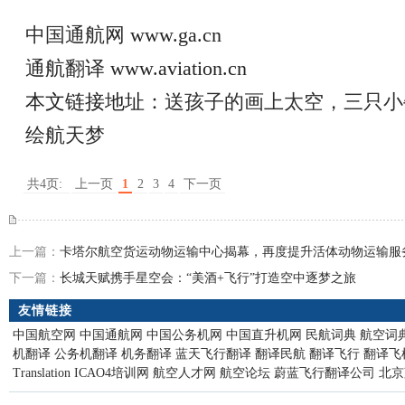
中国通航网
www.ga.cn
通航翻译
www.aviation.cn
本文链接地址：
送孩子的画上太空，三只小
绘航天梦
共4页:
上一页
1
2
3
4
下一页
上一篇：
卡塔尔航空货运动物运输中心揭幕，再度提升活体动物运输服
下一篇：
长城天赋携手星空会：“美酒+飞行”打造空中逐梦之旅
友情链接
中国航空网
中国通航网
中国公务机网
中国直升机网
民航词典
航空词
机翻译
公务机翻译
机务翻译
蓝天飞行翻译
翻译民航
翻译飞行
翻译飞
Translation
ICAO4培训网
航空人才网
航空论坛
蔚蓝飞行翻译公司
北京