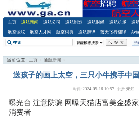
主页
通航新闻
通航公司
通航制造
通航财经
通航机场
通
航空论坛
航空人才网
航空词典
通航翻译
蓝天飞行翻译
Avia
当前位置:
主页
>
通航新闻
>
送孩子的画上太空，三只小牛携手中
2024-05-16 10:57
未知
时间:
来源:
曝光台 注意防骗
网曝天猫店富美金盛家
消费者