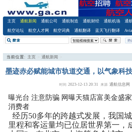
主页
通航新闻
通航公司
通航制造
通航财经
通航机场
通
航空论坛
航空人才网
航空词典
通航翻译
蓝天飞行翻译
Avia
当前位置:
主页
>
通航新闻
>
墨迹赤必赋能城市轨道交通，以气象科
2023-12-13 20:31
通航信息网
时间:
来源:
曝光台 注意防骗
网曝天猫店富美金盛家
消费者
经历50多年的跨越式发展，我国
里程和客运量均已位居世界第一，