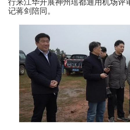
行来江华开展神州瑶都通用机场评
记蒋剑陪同。