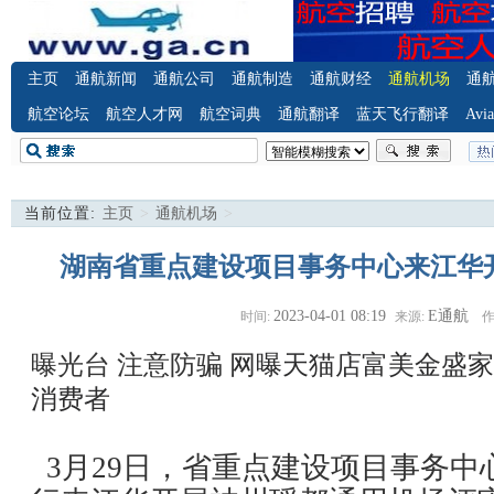
主页
通航新闻
通航公司
通航制造
通航财经
通航机场
通
航空论坛
航空人才网
航空词典
通航翻译
蓝天飞行翻译
Avia
当前位置:
主页
>
通航机场
>
湖南省重点建设项目事务中心来江华
2023-04-01 08:19
E通航
时间:
来源:
作
曝光台 注意防骗
网曝天猫店富美金盛家
消费者
3月29日，省重点建设项目事务中