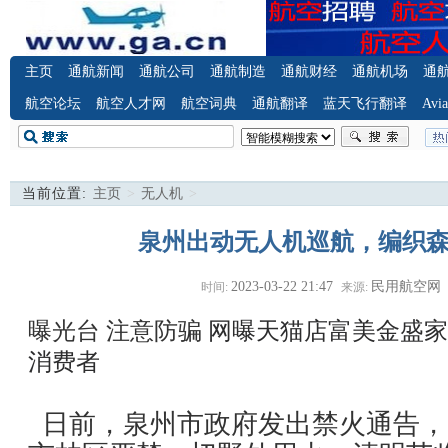
主页
通航新闻
通航公司
通航制造
通航财经
通航机场
通
航空论坛
航空人才网
航空词典
通航翻译
蓝天飞行翻译
Avia
当前位置:
主页
>
无人机
>
泉州出动无人机巡航，编织森
2023-03-22 21:47
民用航空网
时间:
来源:
曝光台 注意防骗
网曝天猫店富美金盛家
消费者
日前，泉州市政府发出禁火通告，3月