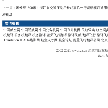
上一篇：
延长至1800米！浙江省交通厅副厅长胡嘉临一行调研横店通
杆机场
下一篇：
何树平调研龙昊通航集团：积极探索无人机、航空职业教育等
友情链接
中国航空网
中国通航网
中国公务机网
中国直升机网
民航词典
航空词
机翻译
公务机翻译
机务翻译
蓝天飞行翻译
翻译民航
翻译飞行
翻译飞
Translation
ICAO4培训网
航空人才网
航空论坛
蔚蓝飞行翻译公司
北京
2002-2021 www.ga.cn 通航网版权
蓝天飞