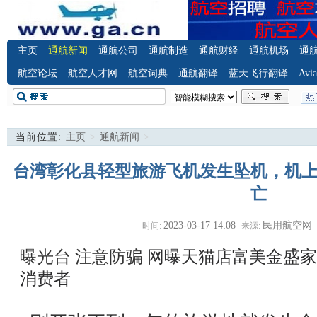
主页
通航新闻
通航公司
通航制造
通航财经
通航机场
通
航空论坛
航空人才网
航空词典
通航翻译
蓝天飞行翻译
Avia
当前位置:
主页
>
通航新闻
>
台湾彰化县轻型旅游飞机发生坠机，机
亡
2023-03-17 14:08
民用航空网
时间:
来源:
曝光台 注意防骗
网曝天猫店富美金盛家
消费者