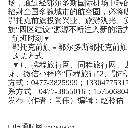
场，通过经鄂尔多斯国际机场中转
辐射全国多数城市的航空圈，必将
鄂托克前旗投资兴业、旅游观光、
旗“四区建设”源源不断注入新的活
航班时刻▼
鄂托克前旗⇔鄂尔多斯鄂托克前旗
购票方式
▼1、携程旅行网、同程旅行网、
龙、微信小程序“同程旅行”2、鄂
方式：0477-3825999；1330477
系方式：0477-3855016；15750
发布（作者：闫伟）编辑：赵聆佑
中国通航网
www.ga.cn