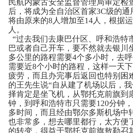
民航内蒙古安全监督管理局审定检
后，将成为全自治区首家3C级的通
将由原来的8人增加至14人，根据运
人。
“过去我们去康巴什区、呼和浩特
巴或者自己开车，要不然就去银川坐
多公里的路程需要4个多小时，去呼
需要近8个小时的路程，这样一天
疲劳，而且办完事后返回也特别困
的王先生说“自从建了机场以后，
择肯定是坐飞机，从鄂托克前旗到康
钟，到呼和浩特市只需要120分钟
多时间，而且经由鄂尔多斯机场中
也非常多，想去哪里都行，太方便
的转变，得益于鄂托克前旗敖勒召