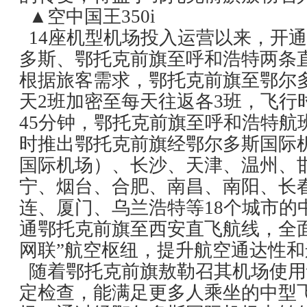
▲空中国王350i
14座机型机场投入运营以来，开
多斯、鄂托克前旗至呼和浩特两条
根据旅客需求，鄂托克前旗至鄂尔
天2班加密至每天往返各3班，飞行
45分钟，鄂托克前旗至呼和浩特航
时推出鄂托克前旗经鄂尔多斯国际
国际机场）、长沙、天津、温州、
宁、烟台、合肥、南昌、南阳、长
连、厦门、乌兰浩特等18个城市的
通鄂托克前旗至西安直飞航线，全
网联”航空枢纽，提升航空通达性
随着鄂托克前旗敖勒召其机场使用
定检查，能满足更多人乘坐的中型