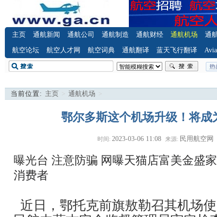
主页
通航新闻
通航公司
通航制造
通航财经
通航机场
通
航空论坛
航空人才网
航空词典
通航翻译
蓝天飞行翻译
Avia
当前位置:
主页
>
通航机场
>
鄂尔多斯这个机场升级！将成
2023-03-06 11:08
民用航空网
时间:
来源:
曝光台 注意防骗
网曝天猫店富美金盛家
消费者
近日，鄂托克前旗敖勒召其机场使