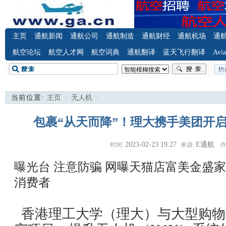
主页
通航新闻
通航公司
通航制造
通航财经
通航机场
通
航空论坛
航空人才网
航空词典
通航翻译
蓝天飞行翻译
Avia
当前位置:
主页
>
无人机
>
包裹“从天而降”！理大携手美团开
2023-02-23 19:27
E通航
时间:
来源:
作
曝光台 注意防骗
网曝天猫店富美金盛家
消费者
香港理工大学（理大）与大型购物