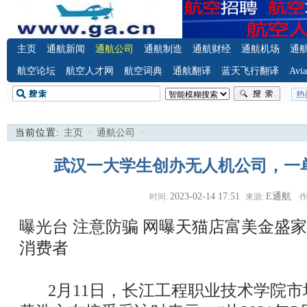
主页
通航新闻
通航公司
通航制造
通航财经
通航机场
通
航空论坛
航空人才网
航空词典
通航翻译
蓝天飞行翻译
Avia
当前位置:
主页
>
通航公司
>
武汉一大学生创办无人机公司，一单
2023-02-14 17:51
E通航
时间:
来源:
作
曝光台 注意防骗
网曝天猫店富美金盛家
消费者
2月11日，长江工程职业技术学院市