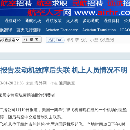
通航财经
通航机场
通航政策
无人机
多彩通航
通航资料
公
航翻译
蓝天飞行翻译
Aviation Dictionary
Aviation Translation
ICA
单引擎飞机
小型飞机坠毁
报告发动机故障后失联 机上人员情况不明
3-01-20 21:36
海外网
通用航空
来源:
作者:
家居专营店坑蒙拐骗欺诈消费者
广播公司1月19日报道，美国一架单引擎飞机当晚在纽约一个机场附近坠
障，随后与空中交通管制失去联系。
从位于纽约市的约翰·肯尼迪国际机场起飞。当地时间19日下午6时