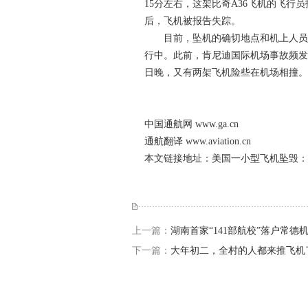
15分左右，这架比奇A36飞机的飞
后，飞机被报告失踪。
目前，坠机的确切地点和机上人员的
行中。此前，肯尼迪国际机场事故频发
日晚，又有两架飞机险些在机场相撞。
中国通航网
www.ga.cn
通航翻译
www.aviation.cn
本文链接地址：
美国一小型飞机坠毁：
上一篇：
湖南首家“141部航校”落户常德
下一篇：
大年初二，全村的人都来推飞机