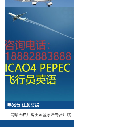
曝光台 注意防骗
网曝天猫店富美金盛家居专营店坑
蒙拐骗欺诈消费者