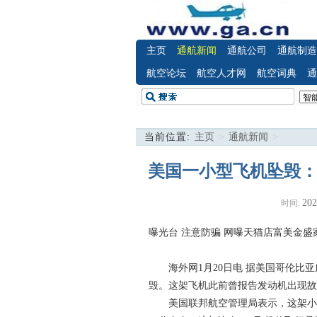
主页
通航新闻
通航公司
通航制造
航空论坛
航空人才网
航空词典
通
当前位置:
主页
>
通航新闻
>
美国一小型飞机坠毁：
202
时间:
曝光台 注意防骗
网曝天猫店富美金盛
海外网1月20日电 据美国哥伦比亚
毁。这架飞机此前曾报告发动机出现故
美国联邦航空管理局表示，这架小飞机