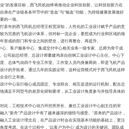
业”的发展目标，西飞民机始终将推动企业科技创新、让科技创新力在
自身在产业链条各环节中的“造血”与“输血”功能，为持续健康发展做好
要的一项。
多年的西飞民机总经理王程宽深知，人性化的工业设计赋予产品的竞
较为完善的飞机设计体系，但对标一流企业，要想成为行业和区域的领
年形成的部门和专业之间的壁垒，进行再整合、再提升。
中心、客户服务中心、集成交付中心相关业务一级专家、总师为骨干成
立。公司副总经理、总设计师董建鸿亲自担纲工业设计中心主任。中心下
度、总体气动四个专业工作室。工作室人员均身兼两岗，即是飞机产品
设计的开拓者。通过几年的实践证明，这种运营模式对于西飞民机这样
企业行之有效。
计中心实行核心成员固定、专业联合、相互促进的运行机制，配合总
地满足不同型号的差异化研制要求，从工业设计角度参与并指导具体的
此，工程技术中心动力环控所所长、兼任工业设计中心副主任的宋
融入“新舟”产品设计中有了越来越深的领悟与感受。“原来的产品设计，
融入工业设计理念后，在产品设计时会在实现基本功能的基础上，更注
角度考虑。在这个过程中，‘以客户为中心’成为设计的关键词。团队成