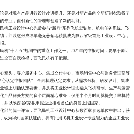
是对现有产品进行设计改进提升、还是对新产品的全新研制都取得了
的专业，但创新性的管理却创造了新的动能。
民机工业设计中心先后参与“新舟”系列飞机驾驶舱、航电任务系统、飞
绩，并以这张成绩单毫无悬念地获批成为陕西省级首批工业设计中心，
报。
“十四五”规划中的重点工作之一。2021年的申报时间，要早于原计
过全面自我检视，西飞民机有了把握。
牵头，客户服务中心、集成交付中心、市场销售中心与财务管理部等
计中心认定申报团队”，全面梳理认定要求，从需求分析、研发设计、集成
业链上明确认定要素，并从将工业设计理念融入飞机研制、生产与运营
化产品解决方案的多个层面精心准备，仅用半个月时间就提交了民机特
，并以陕西省6家拟申报企业排名首位的身份上报国家。
信息化部的统一评审，西飞民机工业设计中心从数百家参选单位中胜出，获
），成为得到国家认证的、拥有民用飞机工业设计专业能力的企业工业设