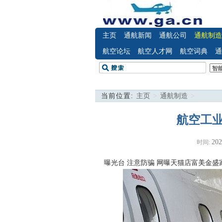
主页
通航新闻
通航公司
通航制造
航空论坛
航空人才网
航空词典
通
当前位置:
主页
>
通航制造
>
航空工
202
时间:
曝光台 注意防骗
网曝天猫店富美金盛