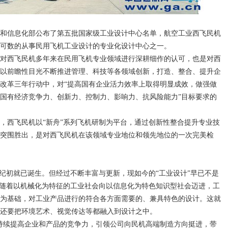
业和信息化部公布了第五批国家级工业设计中心名单，航空工业西飞民机
可数的从事民用飞机工业设计的专业化设计中心之一。
西飞民机多年来在民用飞机专业领域进行深耕细作的认可，也是对西
以前瞻性目光不断推进管理、科技等各领域创新，打造、整合、提升企
改革三年行动中，对“提高国有企业活力效率上取得明显成效，做强做
国有经济竞争力、创新力、控制力、影响力、抗风险能力”目标要求的
西飞民机以“新舟”系列飞机研制为平台，通过创新性整合提升专业技
突围胜出，是对西飞民机在该领域专业地位和领先地位的一次完美检
初就已诞生。但经过不断丰富与更新，现如今的“工业设计”早已不是
。随着以机械化为特征的工业社会向以信息化为特色知识型社会迈进，工
为基础，对工业产品进行的符合各方面需要的、兼具特色的设计。这就
还要把环境艺术、视觉传达等都融入到设计之中。
续提高企业和产品的竞争力，引领公司向民机高端制造方向挺进，带