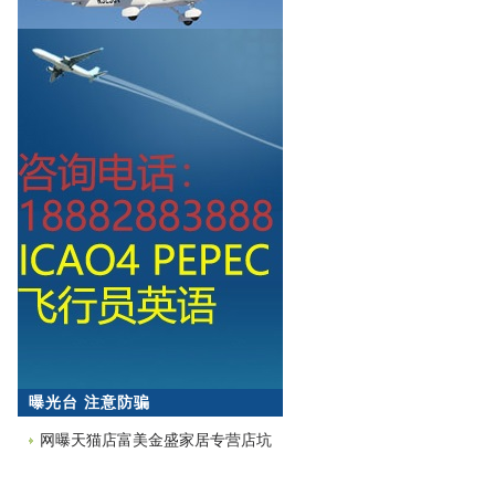
曝光台 注意防骗
网曝天猫店富美金盛家居专营店坑
蒙拐骗欺诈消费者