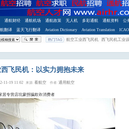
通航财经
通航机场
通航政策
无人机
多彩通航
通航资料
公
航翻译
蓝天飞行翻译
Aviation Dictionary
Aviation Translation
ICA
航空工业西飞民机
西飞民机工业
业西飞民机：以实力拥抱未来
2-11-19 11:02
看航空
通用航空
来源:
作者:
家居专营店坑蒙拐骗欺诈消费者