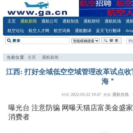
主页
通航新闻
通航公司
通航制造
通航财经
通航机场
通
航空论坛
航空人才网
航空词典
通航翻译
蓝天飞行翻译
Avia
当前位置:
主页
>
通航新闻
>
江西: 打好全域低空空域管理改革试点收
海＂
2022-03-22 19:47
通航在线
时间:
来源:
曝光台 注意防骗
网曝天猫店富美金盛家
消费者