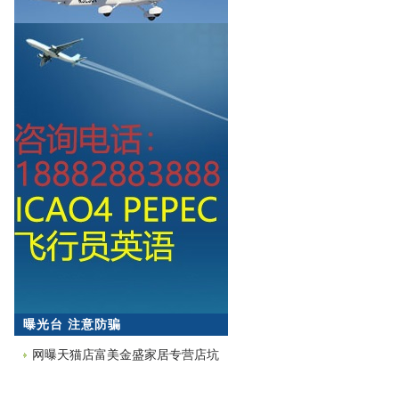
曝光台 注意防骗
网曝天猫店富美金盛家居专营店坑
蒙拐骗欺诈消费者