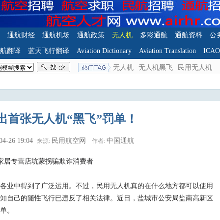
通航财经
通航机场
通航政策
无人机
多彩通航
通航资料
公
航翻译
蓝天飞行翻译
Aviation Dictionary
Aviation Translation
ICA
无人机
无人机黑飞
民用无人机
出首张无人机“黑飞”罚单！
04-26 19:04
民用航空网
中国通航
来源:
作者:
家居专营店坑蒙拐骗欺诈消费者
业中得到了广泛运用。不过，民用无人机真的在什么地方都可以使用
知自己的随性飞行已违反了相关法律。近日，盐城市公安局盐南高新区
罚单。