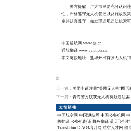
警方提醒：广大市民要充分认识违规施
性，严格遵守无人机管控以及施放政策
定并认真遵守，如发现违规违法线索可
中国通航网
www.ga.cn
通航翻译
www.aviation.cn
本文链接地址：
盐城开出首张无人机“
上一篇：
美团申请注册“美团无人机”图形
下一篇：
青海警方破获无人机扰航违法案 
友情链接
中国航空网
中国通航网
中国公务机网
中
机翻译
公务机翻译
机务翻译
蓝天飞行翻
Translation
ICAO4培训网
航空人才网
航