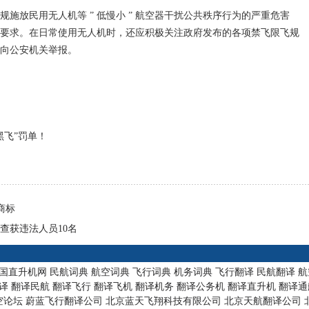
放民用无人机等 ” 低慢小 ” 航空器干扰公共秩序行为的严重危害
要求。在日常使用无人机时，还应积极关注政府发布的各项禁飞限飞规
向公安机关举报。
黑飞”罚单！
商标
查获违法人员10名
国直升机网
民航词典
航空词典
飞行词典
机务词典
飞行翻译
民航翻译
航
译
翻译民航
翻译飞行
翻译飞机
翻译机务
翻译公务机
翻译直升机
翻译通
空论坛
蔚蓝飞行翻译公司
北京蓝天飞翔科技有限公司
北京天航翻译公司