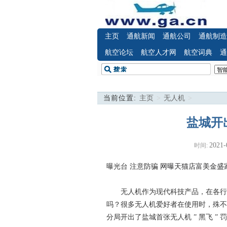
主页
通航新闻
通航公司
通航制造
航空论坛
航空人才网
航空词典
通
当前位置:
主页
>
无人机
>
盐城开
2021-
时间:
曝光台 注意防骗
网曝天猫店富美金盛
无人机作为现代科技产品，在各行各
吗？很多无人机爱好者在使用时，殊不
分局开出了盐城首张无人机 ” 黑飞 ” 