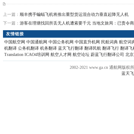
上一篇：
顺丰携手蝙蝠飞机将推出重型货运混合动力垂直起降无人机
下一篇：
游客在理塘找回所丢无人机遭索要千元 当地文旅局：已责令
友情链接
中国航空网
中国通航网
中国公务机网
中国直升机网
民航词典
航空词
机翻译
公务机翻译
机务翻译
蓝天飞行翻译
翻译民航
翻译飞行
翻译飞
Translation
ICAO4培训网
航空人才网
航空论坛
蔚蓝飞行翻译公司
北京
2002-2021 www.ga.cn 通航网版权
蓝天飞