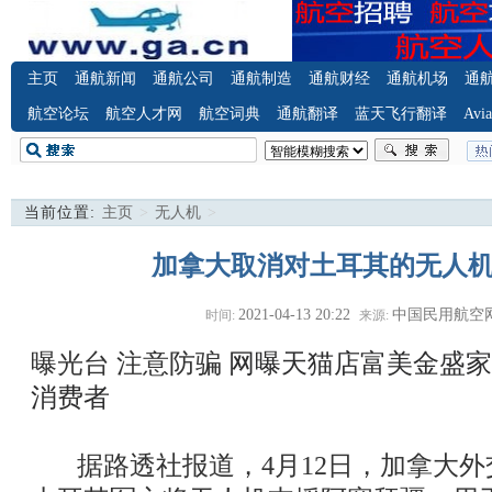
主页
通航新闻
通航公司
通航制造
通航财经
通航机场
通
航空论坛
航空人才网
航空词典
通航翻译
蓝天飞行翻译
Avia
当前位置:
主页
>
无人机
>
加拿大取消对土耳其的无人
2021-04-13 20:22
中国民用航空
时间:
来源:
曝光台 注意防骗
网曝天猫店富美金盛家
消费者
据路透社报道，4月12日，加拿大外