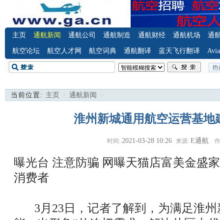
主页
通航新闻
通航公司
通航制造
通航财经
通航机场
通
航空论坛
航空人才网
航空词典
通航翻译
蓝天飞行翻译
Avia
当前位置:
主页
>
通航新闻
>
淮州新城通用航空运营基地
2021-03-28 10:26
E通航
时间:
来源:
作
曝光台 注意防骗
网曝天猫店富美金盛家
消费者
3月23日，记者了解到，为满足淮州