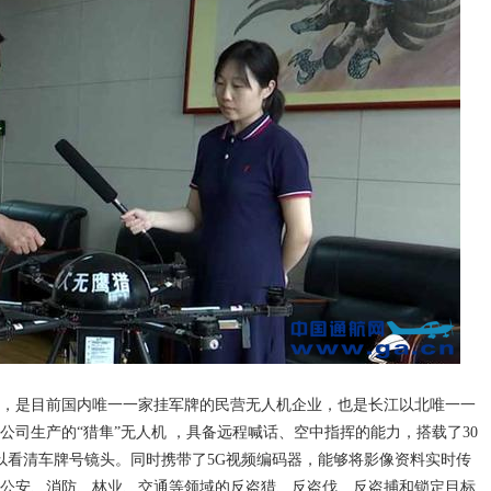
，是目前国内唯一一家挂军牌的民营无人机企业，也是长江以北唯一一
司生产的“猎隼”无人机 ，具备远程喊话、空中指挥的能力，搭载了30
可以看清车牌号镜头。同时携带了5G视频编码器，能够将影像资料实时传
公安、消防、林业、交通等领域的反盗猎、反盗伐、反盗捕和锁定目标