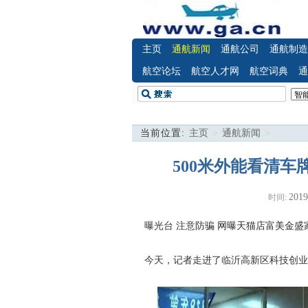
主页
通航新闻
通航公司
通航制造
航空论坛
航空人才网
航空词典
通
当前位置:
主页
>
通航新闻
>
500米外能看清
2019
时间:
曝光台 注意防骗
网曝天猫店富美金盛
今天，记者走进了临沂高新区科技创业