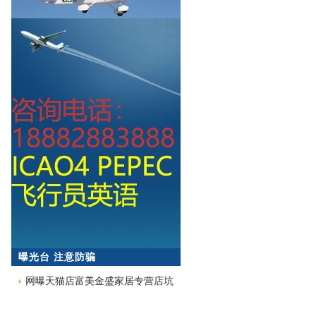
曝光台 注意防骗
网曝天猫店富美金盛家居专营店坑
蒙拐骗欺诈消费者