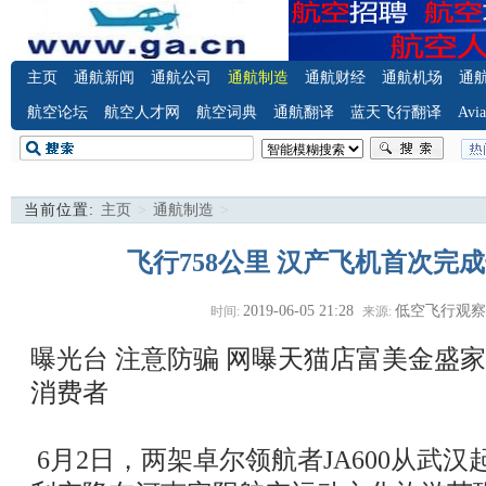
主页
通航新闻
通航公司
通航制造
通航财经
通航机场
通
航空论坛
航空人才网
航空词典
通航翻译
蓝天飞行翻译
Avia
当前位置:
主页
>
通航制造
>
飞行758公里 汉产飞机首次完
2019-06-05 21:28
低空飞行观
时间:
来源:
曝光台 注意防骗
网曝天猫店富美金盛家
消费者
6月2日，两架卓尔领航者JA600从武汉