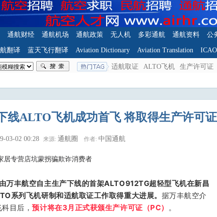
通航财经
通航机场
通航政策
无人机
多彩通航
通航资料
公
航翻译
蓝天飞行翻译
Aviation Dictionary
Aviation Translation
ICA
适航取证
ALTO飞机
生产许可证
线ALTO飞机成功首飞 将取得生产许可证
9-03-02 00:28
通航圈
中国通航
来源:
作者:
家居专营店坑蒙拐骗欺诈消费者
由万丰航空自主生产下线的首架ALTO912TG超轻型飞机在新昌
LTO系列飞机研制和适航取证工作取得重大进展。
据万丰航空介
飞科目后，
预计将在3月正式获颁生产许可证（PC）
。