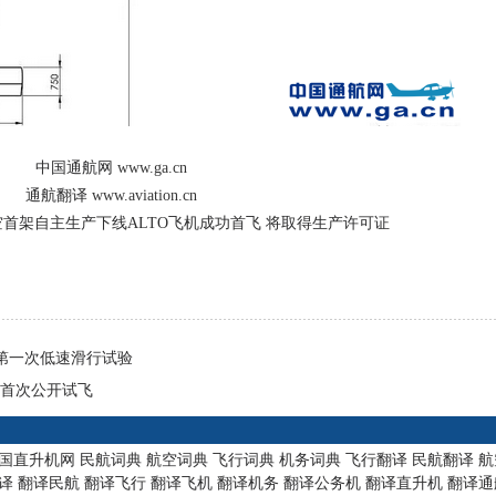
中国通航网
www.ga.cn
通航翻译
www.aviation.cn
首架自主生产下线ALTO飞机成功首飞 将取得生产许可证
第一次低速滑行试验
0首次公开试飞
国直升机网
民航词典
航空词典
飞行词典
机务词典
飞行翻译
民航翻译
航
译
翻译民航
翻译飞行
翻译飞机
翻译机务
翻译公务机
翻译直升机
翻译通