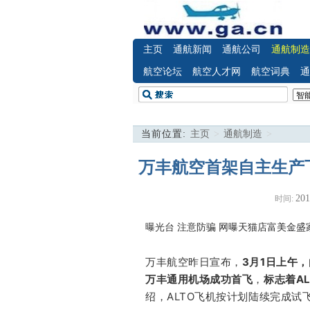
主页
通航新闻
通航公司
通航制造
航空论坛
航空人才网
航空词典
通
当前位置:
主页
>
通航制造
>
万丰航空首架自主生产下
201
时间:
曝光台 注意防骗
网曝天猫店富美金盛
万丰航空昨日宣布，
3月1日上午，
万丰通用机场成功首飞
，
标志着A
绍，ALTO飞机按计划陆续完成试