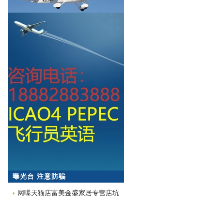
曝光台 注意防骗
网曝天猫店富美金盛家居专营店坑
蒙拐骗欺诈消费者