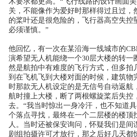
术要求都更高。“飞行线路的设计画面
关，不能像作为爱好时那样得过且过，
的桨叶还是很危险的，飞行器高空失控
必须谨慎。”
他回忆，有一次在某沿海一线城市的CB
演希望无人机能绕一个30层大楼的转一
然是航拍中有难度的飞行方式，但多拍
到在飞机飞到大楼对面的时候，建筑物
时那款无人机设定的是无信号自动返航
航时撞上大楼，断了两根螺旋桨后失控
去。“我当时惊出一身冷汗，也不知道
个落点寻找，最终在一个二层楼的楼顶
人。当时还被保安询问，怀疑我们是间
剧组拍摄许可才放行，那之后好几天都