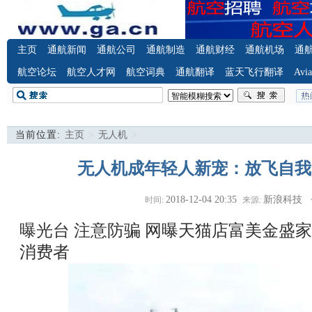
主页
通航新闻
通航公司
通航制造
通航财经
通航机场
通
航空论坛
航空人才网
航空词典
通航翻译
蓝天飞行翻译
Avia
当前位置:
主页
>
无人机
>
无人机成年轻人新宠：放飞自我
2018-12-04 20:35
新浪科技
时间:
来源:
曝光台 注意防骗
网曝天猫店富美金盛家
消费者