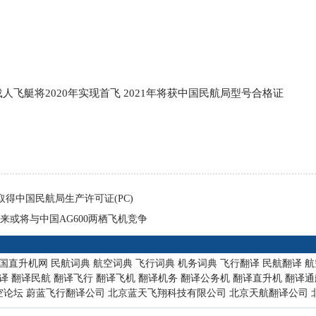
载人飞艇将2020年实现首飞 2021年将获中国民航局型号合格证
取得中国民航局生产许可证(PC)
来或将与中国AG600两栖飞机竞争
国直升机网
民航词典
航空词典
飞行词典
机务词典
飞行翻译
民航翻译
航
译
翻译民航
翻译飞行
翻译飞机
翻译机务
翻译公务机
翻译直升机
翻译通
空论坛
蔚蓝飞行翻译公司
北京蓝天飞翔科技有限公司
北京天航翻译公司