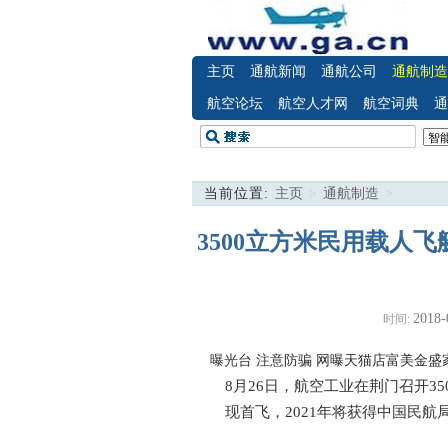
主页
通航新闻
通航公司
通航制造
航空论坛
航空人才网
航空词典
通
当前位置:
主页
>
通航制造
>
3500立方米民用载人飞
2018-
时间:
曝光台 注意防骗
网曝天猫店富美金盛
8月26日，航空工业在荆门召开3
现首飞，2021年将获得中国民航