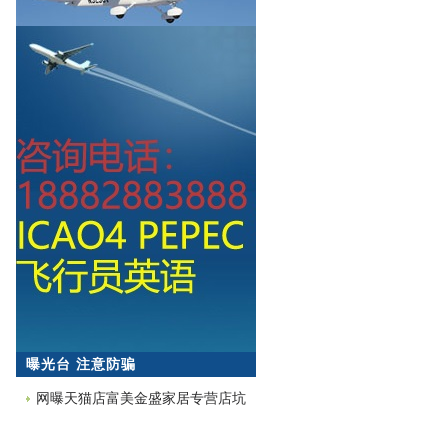
曝光台 注意防骗
网曝天猫店富美金盛家居专营店坑
蒙拐骗欺诈消费者