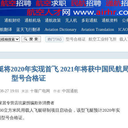
通航财经
通航机场
通航政策
无人机
多彩通航
通航资料
公
航翻译
蓝天飞行翻译
Aviation Dictionary
Aviation Translation
ICA
型号合格证
航空工业特飞所
载人
艇将2020年实现首飞 2021年将获中国民航
型号合格证
08-27 19:01
十堰广电网
中国通航
来源:
作者:
家居专营店坑蒙拐骗欺诈消费者
500立方米民用载人飞艇研制项目启动会，该型飞艇预计2020年实
局型号合格证。