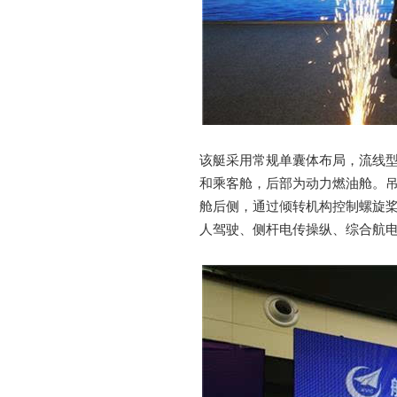
该艇采用常规单囊体布局，流线
和乘客舱，后部为动力燃油舱。
舱后侧，通过倾转机构控制螺旋桨
人驾驶、侧杆电传操纵、综合航