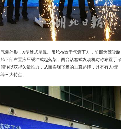
型气囊外形，X型硬式尾翼。吊舱布置于气囊下方，前部为驾驶舱
吊舱下部布置液压缓冲式起落架，两台活塞式发动机对称布置于吊
倾转以获得矢量推力，从而实现飞艇的垂直起降，具有有人/无
电等三大特点。