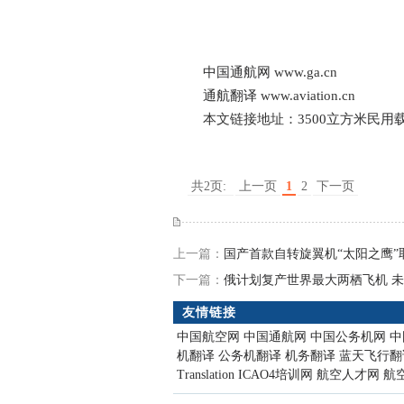
中国通航网
www.ga.cn
通航翻译
www.aviation.cn
本文链接地址：
3500立方米民用
共2页:
上一页
1
2
下一页
上一篇：
国产首款自转旋翼机“太阳之鹰”
下一篇：
俄计划复产世界最大两栖飞机 未
友情链接
中国航空网
中国通航网
中国公务机网
中
机翻译
公务机翻译
机务翻译
蓝天飞行翻
Translation
ICAO4培训网
航空人才网
航